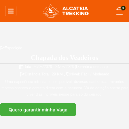
0
Expedição
Chapada dos Veadeiros
Data: 20/05/2026 - 24/05/2026
(Durante a semana)
-
Distância Total: 29 KM
Nível: Fácil / Moderado
-
Uma experiência intensa e inesquecível: diversas cachoeiras, mirantes
impressionantes e contato direto com a natureza. Vá de coração aberto para
viver dias incríveis nesse paraíso do cerrado.
Quero garantir minha Vaga