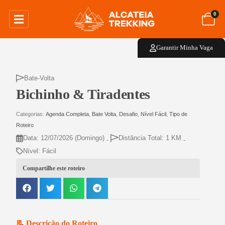
0
Garantir Minha Vaga
Bate-Volta
Bichinho & Tiradentes
Categorias:
Agenda Completa
,
Bate Volta
,
Desafio
,
Nível Fácil
,
Tipo de
Roteiro
Data: 12/07/2026
(Domingo)
Distância Total: 1 KM
-
-
Nível: Fácil
Compartilhe este roteiro
📃 Descrição do Roteiro