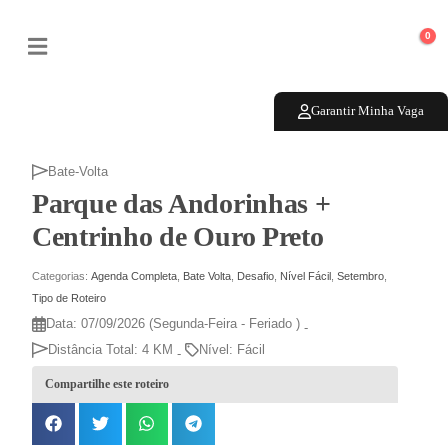
0
Garantir Minha Vaga
Bate-Volta
Parque das Andorinhas +
Centrinho de Ouro Preto
Categorias:
Agenda Completa
,
Bate Volta
,
Desafio
,
Nível Fácil
,
Setembro
,
Tipo de Roteiro
Data: 07/09/2026
(Segunda-Feira - Feriado )
-
Distância Total: 4 KM
Nível: Fácil
-
Compartilhe este roteiro