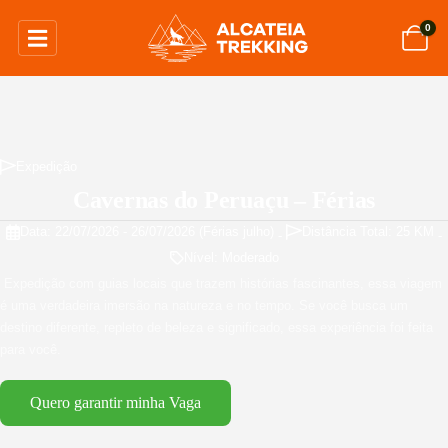
0
Expedição
Cavernas do Peruaçu – Férias
Data: 22/07/2026 - 26/07/2026
(Férias julho)
Distância Total: 25 KM
-
-
Nível: Moderado
Expedição com guias locais que trazem histórias fascinantes, essa viagem
é uma verdadeira imersão na natureza e no tempo. Se você busca um
destino diferente, repleto de beleza e significado, essa experiência foi feita
para você.
Quero garantir minha Vaga